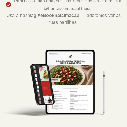
Partilha as tuas criações nas redes sociais e identifica
@franciscomacaufitness
Usa a hashtag
#eBooknatalmacau
— adoramos ver as
tuas partilhas!