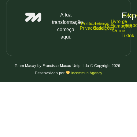
Exp
A tua
Instag
Livro de
transformação
Política de
Termos e
Faceb
Reclamações
Privacidade
Condições
começa
Online
Tiktok
aqui.
Team Macay by Francisco Macau Unip. Lda © Copyright 2026 |
Desenvolvido por
Incommun Agency