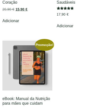
Coração
Saudáveis
20,90
€
15,90
€
Avaliação
17,90
€
4.67
de 5
Adicionar
Adicionar
Promoção!
eBook: Manual da Nutrição
para mães que cuidam