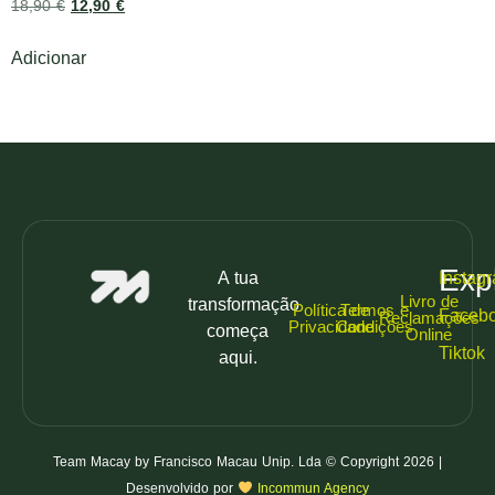
18,90
€
12,90
€
Adicionar
Exp
A tua
Instag
Livro de
transformação
Política de
Termos e
Faceb
Reclamações
Privacidade
Condições
começa
Online
Tiktok
aqui.
Team Macay by Francisco Macau Unip. Lda © Copyright 2026 |
Desenvolvido por
Incommun Agency