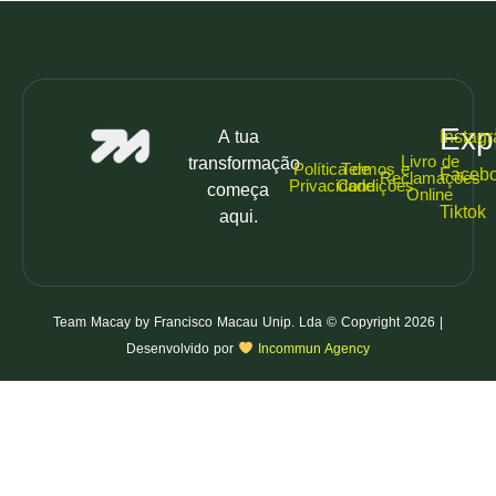
Exp
A tua
Instag
Livro de
transformação
Política de
Termos e
Faceb
Reclamações
Privacidade
Condições
começa
Online
Tiktok
aqui.
Team Macay by Francisco Macau Unip. Lda © Copyright 2026 |
Desenvolvido por
Incommun Agency